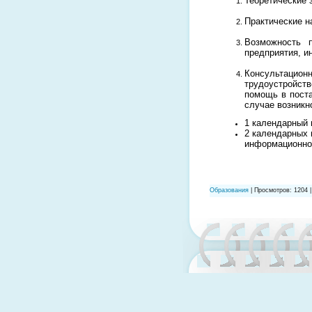
Теоретические з
Практические н
Возможность п
предприятия, и
Консультацион
трудоустройс
помощь в поста
случае возникн
1 календарный 
2 календарных 
информационно
Образования
| Просмотров: 1204 