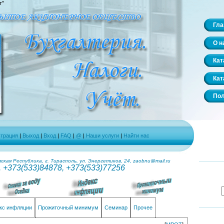
т"
Гла
О н
Кат
Кат
Пол
страция
|
Выход
|
Вход
|
FAQ
|
@
|
Наши услуги
|
Найти нас
кая Республика, г. Тирасполь, ул. Энергетиков, 24, zaobnu@mail.ru
. +373(533)84878, +373(533)77256
кс инфляции
Прожиточный минимум
Семинар
Прочее