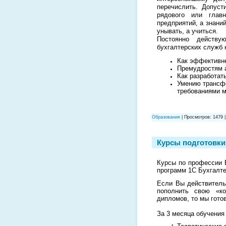
перечислить. Допуст
рядового или главн
предприятий, а знани
унывать, а учиться.
Постоянно действу
бухгалтерских служб 
Как эффективне
Премудростям а
Как разработат
Умению трансфо
требованиями м
Образования
| Просмотров: 1479 
Курсы подготовки
Курсы по профессии Б
программ 1С Бухгалте
Если Вы действитель
пополнить свою «ко
дипломов, то мы гото
За 3 месяца обучения