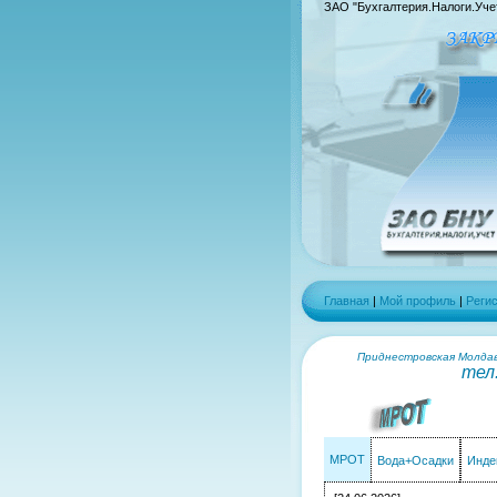
ЗАО "Бухгалтерия.Налоги.Уче
Главная
|
Мой профиль
|
Реги
Приднестровская Молдавс
тел
МРОТ
Вода+Осадки
Инде