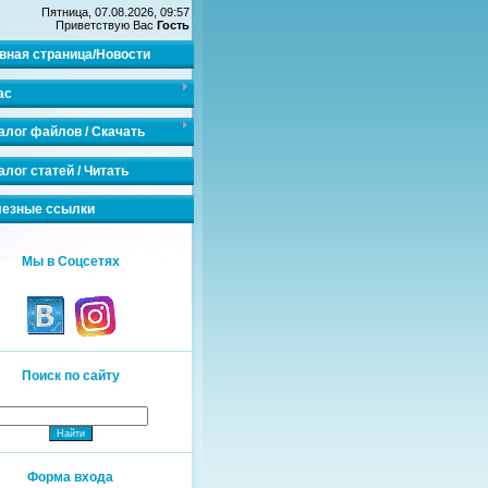
Пятница, 07.08.2026, 09:57
Приветствую Вас
Гость
вная страница/Новости
ас
алог файлов / Скачать
алог статей / Читать
езные ссылки
Мы в Соцсетях
Поиск по сайту
Форма входа