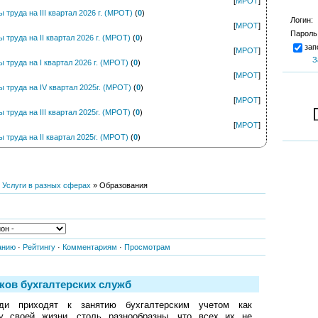
[
МРОТ
]
труда на III квартал 2026 г. (МРОТ)
(
0
)
Логин:
[
МРОТ
]
Пароль
труда на II квартал 2026 г. (МРОТ)
(
0
)
зап
[
МРОТ
]
З
труда на I квартал 2026 г. (МРОТ)
(
0
)
[
МРОТ
]
труда на IV квартал 2025г. (МРОТ)
(
0
)
[
МРОТ
]
труда на III квартал 2025г. (МРОТ)
(
0
)
[
МРОТ
]
труда на II квартал 2025г. (МРОТ)
(
0
)
»
Услуги в разных сферах
» Образования
анию
·
Рейтингу
·
Комментариям
·
Просмотрам
ков бухгалтерских служб
ди приходят к занятию бухгалтерским учетом как
у своей жизни, столь разнообразны, что всех их не