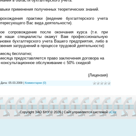
нания в области бухгалтерского учета.
авыки применения полученных теоретических знаний.
рохождения практики (ведение бухгалтерского учета
нтересующего Вас вида деятельности).
ное сопровождение после окончания курса (т.е. при
тве наши специалисты окажут Вам профессиональную
новке бухгалтерского учета Вашего предприятия, либо в
овения затруднений в процессе трудовой деятельности):
месяц бесплатно;
месяца предоставляется право заключения договора на
-консультационное обслуживание с 50% скидкой
(Лицензия)
| Дата:
05.03.2009
|
Комментарии (0)
Copyright ЗАО БНУ © 2026
|
Сайт управляется системой
uCoz