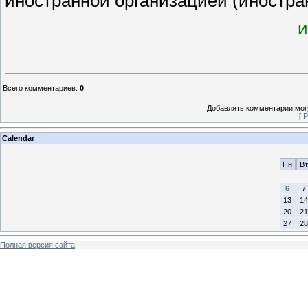
иностранной организацией (иностр
и
Всего комментариев
:
0
Добавлять комментарии могу
[
Р
Calendar
Пн
Вт
6
7
13
14
20
21
27
28
Полная версия сайта