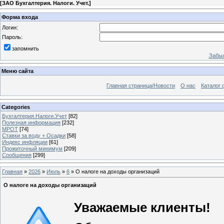
[
ЗАО Бухгалтерия. Налоги. Учет.
]
Форма входа
Логин:
Пароль:
запомнить
Забыл
Меню сайта
Главная страница/Новости
О нас
Каталог 
Categories
Бухгалтерия.Налоги.Учет
[82]
Полезная информация
[232]
МРОТ
[74]
Ставки за воду + Осадки
[58]
Индекс инфляции
[61]
Прожиточный минимум
[209]
Сообщения
[299]
Главная
»
2026
»
Июль
»
6
» О налоге на доходы организаций
О налоге на доходы организаций
Уважаемые клиенты!