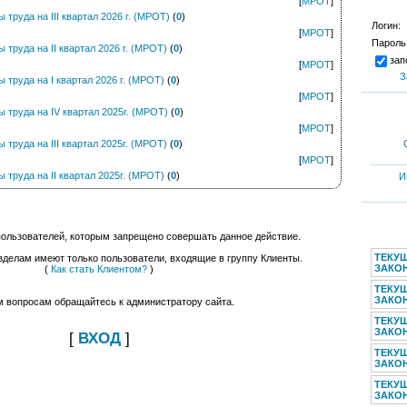
[
МРОТ
]
труда на III квартал 2026 г. (МРОТ)
(
0
)
Логин:
[
МРОТ
]
Пароль
труда на II квартал 2026 г. (МРОТ)
(
0
)
зап
[
МРОТ
]
З
труда на I квартал 2026 г. (МРОТ)
(
0
)
[
МРОТ
]
труда на IV квартал 2025г. (МРОТ)
(
0
)
[
МРОТ
]
труда на III квартал 2025г. (МРОТ)
(
0
)
[
МРОТ
]
труда на II квартал 2025г. (МРОТ)
(
0
)
И
пользователей, которым запрещено совершать данное действие.
ТЕКУ
зделам имеют только пользователи, входящие в группу Клиенты.
ЗАКОН
(
Как стать Клиентом?
)
ТЕКУ
ЗАКОН
м вопросам обращайтесь к администратору сайта.
ТЕКУ
ЗАКОН
[
ВХОД
]
ТЕКУ
ЗАКОН
ТЕКУ
ЗАКОН