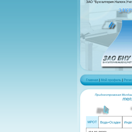
ЗАО "Бухгалтерия.Налоги.Уче
Главная
|
Мой профиль
|
Реги
Приднестровская Молдавс
тел
МРОТ
Вода+Осадки
Инде