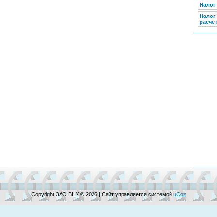
Налог
Налог
расчет
Copyright ЗАО БНУ © 2026
|
Сайт управляется системой
uCoz