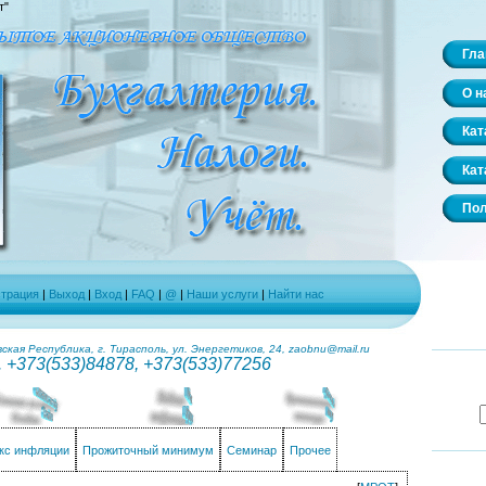
т"
Гла
О н
Кат
Кат
Пол
страция
|
Выход
|
Вход
|
FAQ
|
@
|
Наши услуги
|
Найти нас
кая Республика, г. Тирасполь, ул. Энергетиков, 24, zaobnu@mail.ru
. +373(533)84878, +373(533)77256
кс инфляции
Прожиточный минимум
Семинар
Прочее