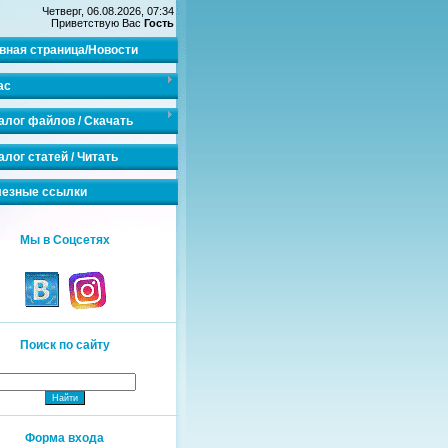
Четверг, 06.08.2026, 07:34
Приветствую Вас
Гость
вная страница/Новости
ас
алог файлов / Скачать
алог статей / Читать
езные ссылки
Мы в Соцсетях
Поиск по сайту
Форма входа