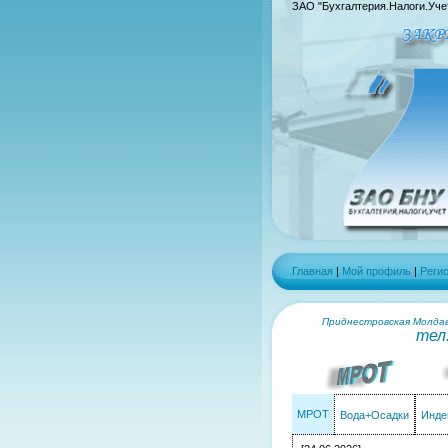
ЗАО "Бухгалтерия.Налоги.Уче
Главная
|
Мой профиль
|
Реги
Приднестровская Молдавс
тел
МРОТ
Вода+Осадки
Инде