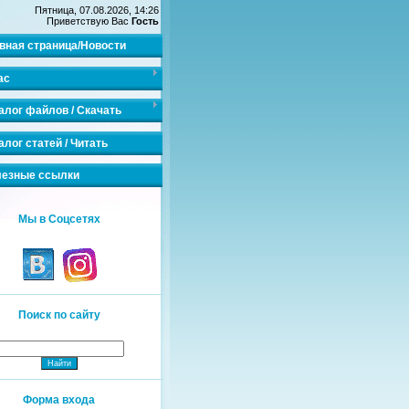
Пятница, 07.08.2026, 14:26
Приветствую Вас
Гость
вная страница/Новости
ас
алог файлов / Скачать
алог статей / Читать
езные ссылки
Мы в Соцсетях
Поиск по сайту
Форма входа