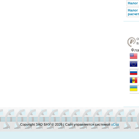
Налог
Налог
расчет
Copyright ЗАО БНУ © 2026
|
Сайт управляется системой
uCoz