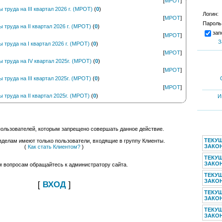
[
МРОТ
]
труда на III квартал 2026 г. (МРОТ)
(
0
)
Логин:
[
МРОТ
]
Пароль
труда на II квартал 2026 г. (МРОТ)
(
0
)
зап
[
МРОТ
]
З
труда на I квартал 2026 г. (МРОТ)
(
0
)
[
МРОТ
]
труда на IV квартал 2025г. (МРОТ)
(
0
)
[
МРОТ
]
труда на III квартал 2025г. (МРОТ)
(
0
)
[
МРОТ
]
труда на II квартал 2025г. (МРОТ)
(
0
)
И
пользователей, которым запрещено совершать данное действие.
ТЕКУ
зделам имеют только пользователи, входящие в группу Клиенты.
ЗАКОН
(
Как стать Клиентом?
)
ТЕКУ
ЗАКОН
м вопросам обращайтесь к администратору сайта.
ТЕКУ
ЗАКОН
[
ВХОД
]
ТЕКУ
ЗАКОН
ТЕКУ
ЗАКОН