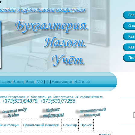
т"
Гла
О н
Кат
Кат
Пол
страция
|
Выход
|
Вход
|
FAQ
|
@
|
Наши услуги
|
Найти нас
кая Республика, г. Тирасполь, ул. Энергетиков, 24, zaobnu@mail.ru
. +373(533)84878, +373(533)77256
кс инфляции
Прожиточный минимум
Семинар
Прочее