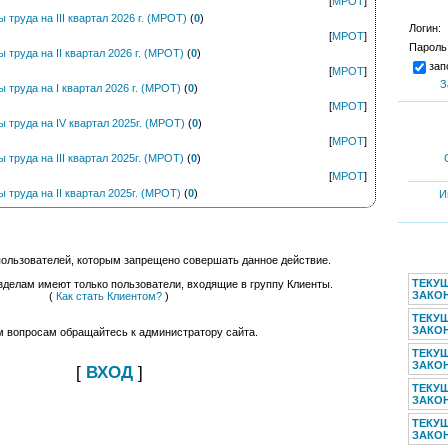
[
МРОТ
]
труда на III квартал 2026 г. (МРОТ)
(
0
)
Логин:
[
МРОТ
]
Пароль
труда на II квартал 2026 г. (МРОТ)
(
0
)
зап
[
МРОТ
]
З
труда на I квартал 2026 г. (МРОТ)
(
0
)
[
МРОТ
]
труда на IV квартал 2025г. (МРОТ)
(
0
)
[
МРОТ
]
труда на III квартал 2025г. (МРОТ)
(
0
)
[
МРОТ
]
труда на II квартал 2025г. (МРОТ)
(
0
)
И
пользователей, которым запрещено совершать данное действие.
ТЕКУ
зделам имеют только пользователи, входящие в группу Клиенты.
ЗАКОН
(
Как стать Клиентом?
)
ТЕКУ
ЗАКОН
м вопросам обращайтесь к администратору сайта.
ТЕКУ
ЗАКОН
[
ВХОД
]
ТЕКУ
ЗАКОН
ТЕКУ
ЗАКОН