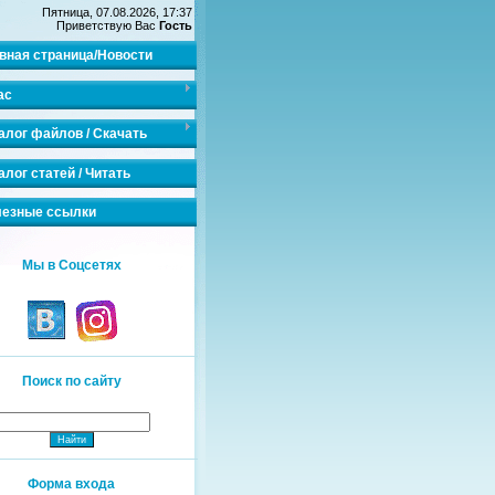
Пятница, 07.08.2026, 17:37
Приветствую Вас
Гость
вная страница/Новости
ас
алог файлов / Скачать
алог статей / Читать
езные ссылки
Мы в Соцсетях
Поиск по сайту
Форма входа