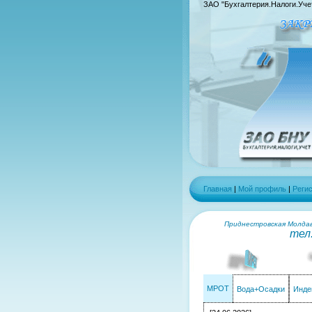
ЗАО "Бухгалтерия.Налоги.Уче
Главная
|
Мой профиль
|
Реги
Приднестровская Молдавс
тел
МРОТ
Вода+Осадки
Инде