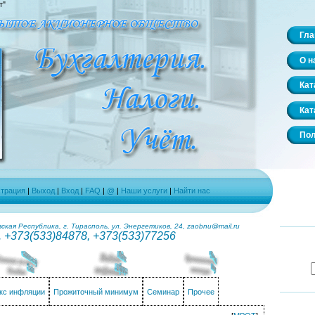
т"
Гла
О н
Кат
Кат
Пол
страция
|
Выход
|
Вход
|
FAQ
|
@
|
Наши услуги
|
Найти нас
кая Республика, г. Тирасполь, ул. Энергетиков, 24, zaobnu@mail.ru
. +373(533)84878, +373(533)77256
кс инфляции
Прожиточный минимум
Семинар
Прочее