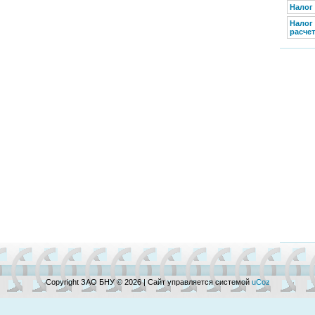
Налог
Налог
расчет
Copyright ЗАО БНУ © 2026
|
Сайт управляется системой
uCoz