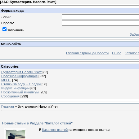
[
ЗАО Бухгалтерия. Налоги. Учет.
]
Форма входа
Логин:
Пароль:
запомнить
Забыл
Меню сайта
Главная страница/Новости
О нас
Каталог 
Categories
Бухгалтерия.Налоги.Учет
[82]
Полезная информация
[232]
МРОТ
[74]
Ставки за воду + Осадки
[58]
Индекс инфляции
[61]
Прожиточный минимум
[209]
Сообщения
[299]
Главная
»
Бухгалтерия.Налоги.Учет
Новые статьи в Разделе "Каталог статей"
В
Каталоге статей
размещены новые статьи ...