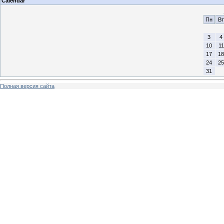
Calendar
Пн
Вт
3
4
10
11
17
18
24
25
31
Полная версия сайта